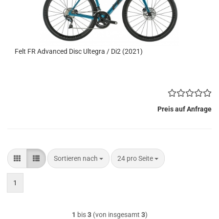
Felt FR Advanced Disc Ultegra / Di2 (2021)
Preis auf Anfrage
Sortieren nach
pro Seite
Sortieren nach
24 pro Seite
1
1
bis
3
(von insgesamt
3
)