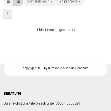
Sortieren nach
pro Seite
Sortieren nach
24 pro Seite
1
1
bis
1
(von insgesamt
1
)
copyright 2010 by ultrasonic-bikes.de Saarlouis
BERATUNG...
Du erreichst uns telefonisch unter 06831 5056329