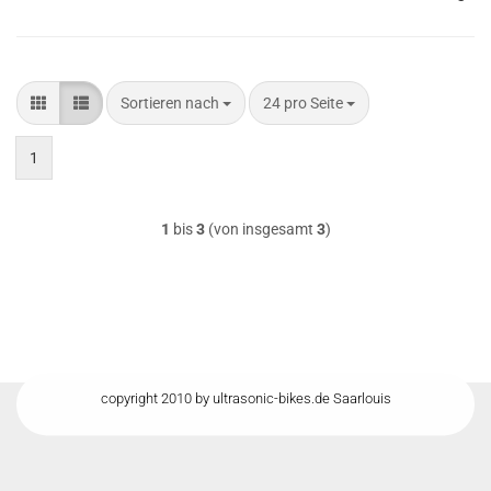
Sortieren nach
pro Seite
Sortieren nach
24 pro Seite
1
1
bis
3
(von insgesamt
3
)
copyright 2010 by ultrasonic-bikes.de Saarlouis