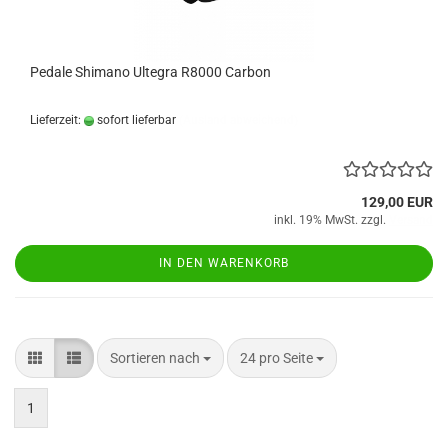
Pedale Shimano Ultegra R8000 Carbon
Lieferzeit:
sofort lieferbar
(Ausland abweichend)
129,00 EUR
inkl. 19% MwSt. zzgl.
Versand
IN DEN WARENKORB
Sortieren nach
pro Seite
Sortieren nach
24 pro Seite
1