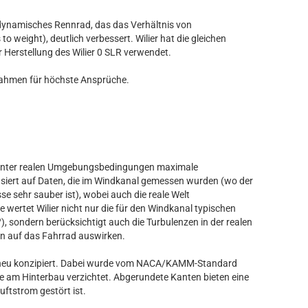
odynamisches Rennrad, das das Verhältnis von
 to weight), deutlich verbessert. Wilier hat die gleichen
r Herstellung des Wilier 0 SLR verwendet.
Rahmen für höchste Ansprüche.
 unter realen Umgebungsbedingungen maximale
asiert auf Daten, die im Windkanal gemessen wurden (wo der
 sehr sauber ist), wobei auch die reale Welt
 wertet Wilier nicht nur die für den Windkanal typischen
°), sondern berücksichtigt auch die Turbulenzen in der realen
en auf das Fahrrad auswirken.
le neu konzipiert. Dabei wurde vom NACA/KAMM-Standard
 am Hinterbau verzichtet. Abgerundete Kanten bieten eine
ftstrom gestört ist.