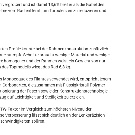
vergrößert und ist damit 13,6% breiter als die Gabel des
lme vom Rad entfernt, um Turbulenzen zu reduzieren und
ten Profile konnte bei der Rahmenkonstruktion zusätzlich
hne stumpfe Schnitte braucht weniger Material und weniger
nere homogener und der Rahmen weist ein Gewicht von nur
 des Topmodells wiegt das Rad 6,8 kg.
es Monocoque des Filantes verwendet wird, entspricht jenem
en Carbonarten, die zusammen mit Flüssigkristall-Polymer
tionierung der Fasern sowie der Konstruktionstechnologie
ug auf Leichtigkeit und Steifigkeit zu erzielen.
TW-Faktor im Vergleich zum höchsten Niveau der
ese Verbesserung lässt sich deutlich an der Lenkpräzision
eschwindigkeiten spüren.