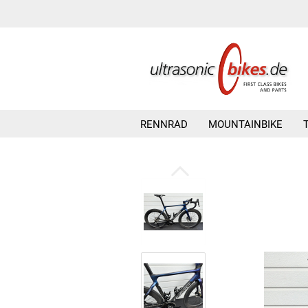
RENNRAD
MOUNTAINBIKE
»
»
»
Startseite
Wilier
Road Bikes
W