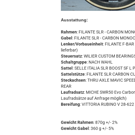
Ausstattung:
Rahmen
: FILANTE SLR - CARBON MO
Gabel
: FILANTE SLR - CARBON MONO
Lenker/Vorbaueinheit
: FILANTE F-BAR
lieferbar)
Steuersatz
: WILIER CUSTOM BEARING
Schaltgruppe
: NACH WAHL
Sattel
: SELLE ITALIA SLR BOOST SF L 
Sattelstütze
: FILANTE SLR CARBON C
Steckachsen
: THRU AXLE MAVIC SPEE
REAR
Laufradsatz
: MICHE SWR50 Evo Carbo
Laufradsätze auf Anfrage möglich)
Bereifung
: VITTORIA RUBINO V 28-622
Gewicht Rahmen
: 870g +/- 2%
Gewicht Gabel
: 360 g +/- 5%