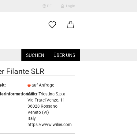
DE
Login
ählen
-Mail
SUCHEN
ÜBER UNS
asswort
er Filante SLR
eit:
auf Anfrage
to erstellen
lerinformationen:
Wilier Triestina S.p.a.
Via Fratel Venzo, 11
swort vergessen?
36028 Rossano
Veneto (VI)
Italy
https://www.wilier.com