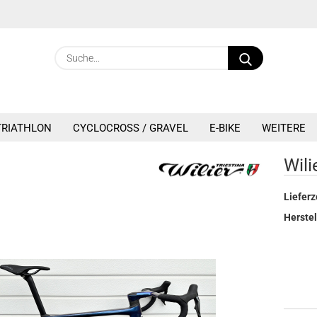
Sprache ausw
Suche...
E
Lieferland
TRIATHLON
CYCLOCROSS / GRAVEL
E-BIKE
WEITERE
P
ilier Filante SLR
Wili
Lieferz
Kon
Herstel
Pas